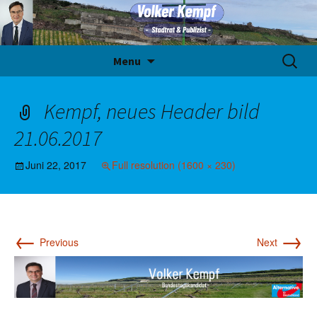
Skip
Suche
Menu
to
nach:
content
Kempf, neues Header bild
21.06.2017
Juni 22, 2017
Full resolution (1600 × 230)
←
→
Previous
Next