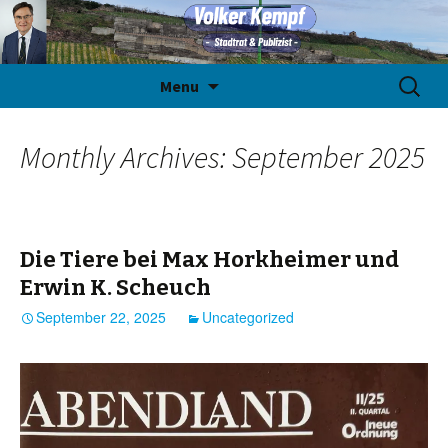
Skip
Suche
Menu
to
nach:
content
Monthly Archives: September 2025
Die Tiere bei Max Horkheimer und
Erwin K. Scheuch
September 22, 2025
Uncategorized