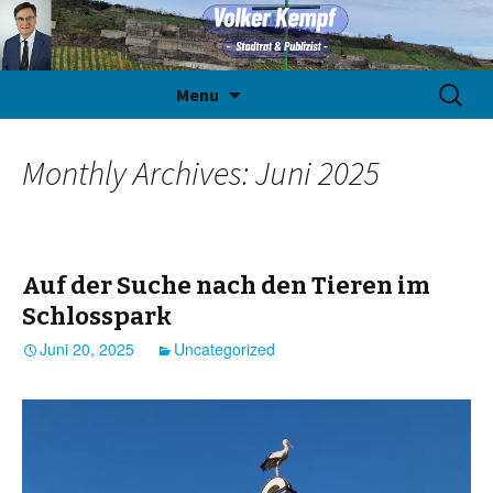
Skip
Suche
Menu
to
nach:
content
Monthly Archives: Juni 2025
Auf der Suche nach den Tieren im
Schlosspark
Juni 20, 2025
Uncategorized