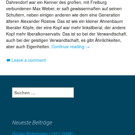
Dahrendorf war ein Kenner des großen, mit Freiburg
verbundenen Max Weber, er saß gewissermaßen auf seinen
Schultern, neben einigen anderen wie dem eine Generation
älteren Alexander Rüstow. Das ist wie ein kleiner Ahnenbaum
liberaler Köpfe, der eine Kopf war mehr linksliberal, der andere
Kopf mehr liberalkonservativ. Das ist so bei der Verwandtschaft,
auch bei der geistigen Verwandtschaft, es gibt Ähnlichkeiten,
Auf der Suche nach den T
aber auch Eigenheiten.
Continue reading
→
Leave a comment
Suche
nach:
Neueste Beiträge
Günter Rohrmoser (1927-2008)