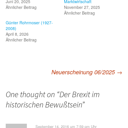
Juni 20, 2025
Marktwirtschaft
Ähnlicher Beitrag
November 27, 2025
Ähnlicher Beitrag
Günter Rohrmoser (1927-
2008)
April 8, 2026
Ähnlicher Beitrag
Neuerscheinung 06/2025
→
Post
navigation
One thought on “
Der Brexit im
historischen Bewußtsein
”
September 14, 2016 um 7:59 pm Uhr