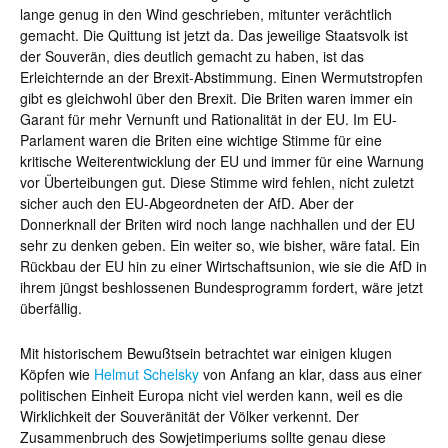
lange genug in den Wind geschrieben, mitunter verächtlich
gemacht. Die Quittung ist jetzt da. Das jeweilige Staatsvolk ist
der Souverän, dies deutlich gemacht zu haben, ist das
Erleichternde an der Brexit-Abstimmung. Einen Wermutstropfen
gibt es gleichwohl über den Brexit. Die Briten waren immer ein
Garant für mehr Vernunft und Rationalität in der EU. Im EU-
Parlament waren die Briten eine wichtige Stimme für eine
kritische Weiterentwicklung der EU und immer für eine Warnung
vor Überteibungen gut. Diese Stimme wird fehlen, nicht zuletzt
sicher auch den EU-Abgeordneten der AfD. Aber der
Donnerknall der Briten wird noch lange nachhallen und der EU
sehr zu denken geben. Ein weiter so, wie bisher, wäre fatal. Ein
Rückbau der EU hin zu einer Wirtschaftsunion, wie sie die AfD in
ihrem jüngst beshlossenen Bundesprogramm fordert, wäre jetzt
überfällig.
Mit historischem Bewußtsein betrachtet war einigen klugen
Köpfen wie
Helmut Schelsky
von Anfang an klar, dass aus einer
politischen Einheit Europa nicht viel werden kann, weil es die
Wirklichkeit der Souveränität der Völker verkennt. Der
Zusammenbruch des Sowjetimperiums sollte genau diese