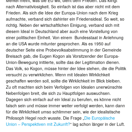
Merkel meint, was die EU will, dient dem Frieden. Das klingt
nach Alternativlosigkeit. So einfach ist das aber nicht mit dem
Frieden. Als sich die Idee der Europa-Union nach dem Krieg
aufmachte, verband sich dahinter ein Friedensideal. So weit, so
richtig. Neben der wirtschaftlichen Einigung, verband sich mit
diesem Ideal in Deutschland aber auch eine Vorstellung von
einer politischen Einheit. Von einem Bundesstaat in Anlehnung
an die USA wurde mitunter gesprochen. Als es 1950 auf
deutscher Seite eine Probevolksabstimmung in der Gemeinde
Breisach gab, die Eugen Kogon als Vorsitzender der Europa-
Union-Bewegung initiierte, sollte das der Legitimation dienen.
Das Volk, so Kogon, müsse hinter der Idee stehen, die die Politik
versucht zu verwirklichen. Wenn mit Idealen Wirklichkeit
geschaffen werden soll, sollte die Wirklichkeit im Blick bleiben.
Zu oft machten sich beim Verfolgen von Idealen unerwünschte
Nebenfolgen breit, die sich zu Hauptfolgen auswuchsen.
Dagegen sich einfach auf ein Ideal zu berufen, es könne nicht
falsch sein und müsse immer weiter verfolgt werden, kann dann
für die Wirklichkeit umso schlimmer sein, wie der idealistische
Philosoph Hegel noch wusste. Die Frage „
Die Europäische
Union – Perspektiven mit Zukunft?
“ lag schon länger in der Luft.