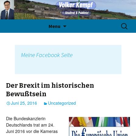
Skip
Suche
Menu
to
nach:
content
Meine Facebook Seite
Der Brexit im historischen
Bewußtsein
Juni 25, 2016
Uncategorized
Die Bundeskanzlerin
Deutschlands trat am 24.
Juni 2016 vor die Kameras