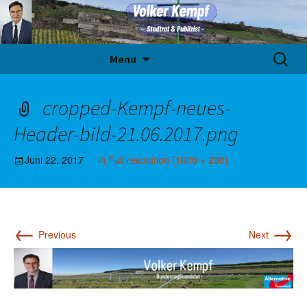
Skip
Suche
Menu
to
nach:
content
cropped-Kempf-neues-
Header-bild-21.06.2017.png
Juni 22, 2017
Full resolution (1600 × 230)
←
→
Previous
Next