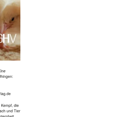
Eine
hingen:
rlag.de
r Kempf, die
sch und Tier
hternheit