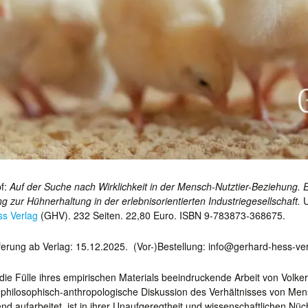
f:
Auf der Suche nach Wirklichkeit in der Mensch-Nutztier-Beziehung. 
 zur Hühnerhaltung in der erlebnisorientierten Industriegesellschaft.
U
s Verlag
(GHV). 232 Seiten. 22,80 Euro. ISBN 9-783873-368675.
eferung ab Verlag: 15.12.2025. (Vor-)Bestellung: info@gerhard-hess-ve
die Fülle ihres empirischen Materials beeindruckende Arbeit von Volke
e philosophisch-anthropologische Diskussion des Verhältnisses von Men
d aufarbeitet, ist in ihrer Unaufgeregtheit und wissenschaftlichen Nüc