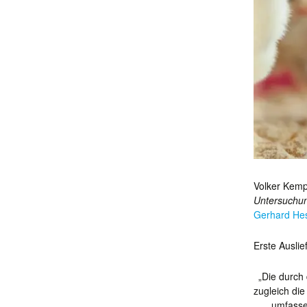
Volker Kemp
Untersuchung
Gerhard Hes
Erste Ausli
„Die durch 
zugleich di
umfassen