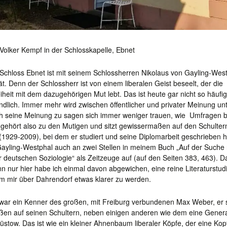
Volker Kempf in der Schlosskapelle, Ebnet
Schloss Ebnet ist mit seinem Schlossherren Nikolaus von Gayling-West
tät. Denn der Schlossherr ist von einem liberalen Geist beseelt, der die
heit mit dem dazugehörigen Mut lebt. Das ist heute gar nicht so häufi
ndlich. Immer mehr wird zwischen öffentlicher und privater Meinung un
lich seine Meinung zu sagen sich immer weniger trauen, wie Umfragen 
 gehört also zu den Mutigen und sitzt gewissermaßen auf den Schulter
(1929-2009), bei dem er studiert und seine Diplomarbeit geschrieben h
Gayling-Westphal auch an zwei Stellen in meinem Buch „Auf der Suche
r deutschen Soziologie“ als Zeitzeuge auf (auf den Seiten 383, 463). Da
nn nur hier habe ich einmal davon abgewichen, eine reine Literaturstud
um mir über Dahrendorf etwas klarer zu werden.
war ein Kenner des großen, mit Freiburg verbundenen Max Weber, er
en auf seinen Schultern, neben einigen anderen wie dem eine Genera
üstow. Das ist wie ein kleiner Ahnenbaum liberaler Köpfe, der eine Ko