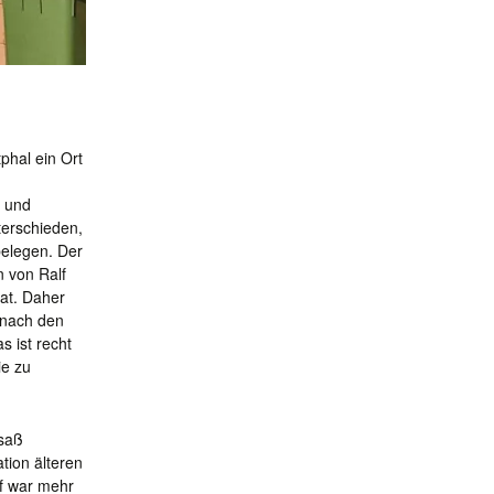
phal ein Ort
g und
terschieden,
belegen. Der
n von Ralf
at. Daher
 nach den
s ist recht
ie zu
 saß
tion älteren
pf war mehr