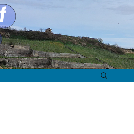
Suche
nach:
n