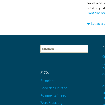
linksliberal
bei der geis
Continue re
Leave a
Suche
N
nach:
G
S
P
Meta
d
Anmelden
E
a
Feed der Einträge
N
Kommentar-Feed
N
WordPress.org