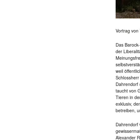
Vortrag von 
Das Barock-
der Liberali
Meinungsfrei
selbstverstä
weil öffent
Schlossherr
Dahrendorf 
taucht von 
Tieren in de
exklusiv, de
betreiben, 
Dahrendorf 
gewissermaß
Alexander R