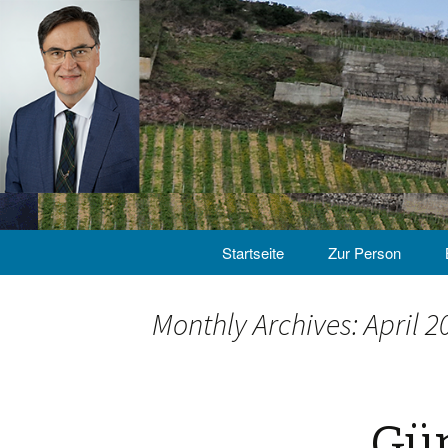
Skip
Startseite
Zur Person
to
content
Monthly Archives: April 2
Gün