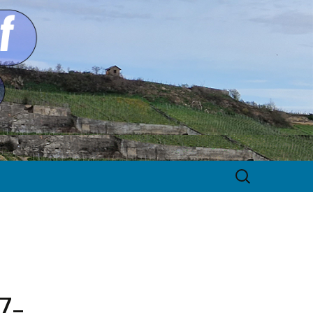
Suche
nach:
7-