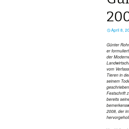
200
April 8, 2
Günter Rohm
er formulier
der Moderne
Landwirtsch
vom Verfass
Tieren in d
seinem Tode
geschrieben
Festschrift
bereits sei
bemerkenswe
2008, der im
hervorgehol