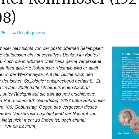
8)
026
Uncategorized
oser hielt nichts von der postmodernen Beliebigkeit,
te stattdessen ein konservatives Denken im Kontext
. Auch die in urbanen Unimilieus gerne vergessene
aft thematisierte Rohrmoser (deshalb wird er auch
er in der Werkanalyse „Auf der Suche nach den
er deutschen Soziologie“ entsprechend bedacht). Zu
 im Jahr 2008 hatte ich bereits einen Nachruf
, unter Rückgriff auf die damals neu erschienene
 zu Rohrmosers 80. Geburtstag. 2027 hätte Rohrmoser
nen 100. Geburtstag. Gegen das Vergessen dieses
rten Denkers wird nachfolgend der Nachruf von
 Netzt nicht mehr zu finden ist, noch einmal
t. (VK 09.04.2026)