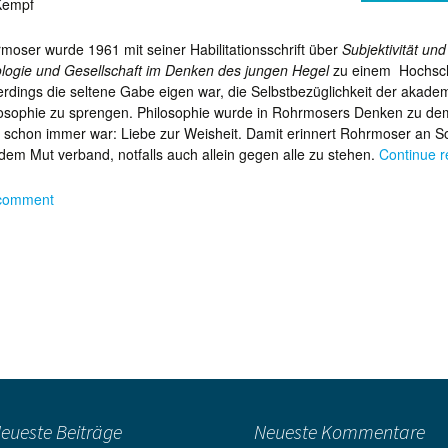
Kempf
moser wurde 1961 mit seiner Habilitationsschrift über
Subjektivität und V
logie und Gesellschaft im Denken des jungen Hegel
zu einem Hochschu
erdings die seltene Gabe eigen war, die Selbstbezüglichkeit der aka­de­
hilosophie zu sprengen. Philosophie wurde in Rohrmosers Denken zu de
 schon immer war: Liebe zur Weisheit. Damit erinnert Rohr­moser an S
dem Mut verband, notfalls auch allein gegen alle zu stehen.
Continue 
 comment
eueste Beiträge
Neueste Kommentare