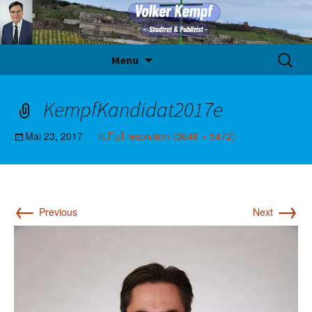
Skip
Suche
Menu
to
nach:
content
KempfKandidat2017e
Mai 23, 2017
Full resolution (3648 × 5472)
←
→
Previous
Next