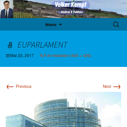
Skip
Suche
Menu
to
nach:
content
EUPARLAMENT
Mai 23, 2017
Full resolution (640 × 426)
←
→
Previous
Next