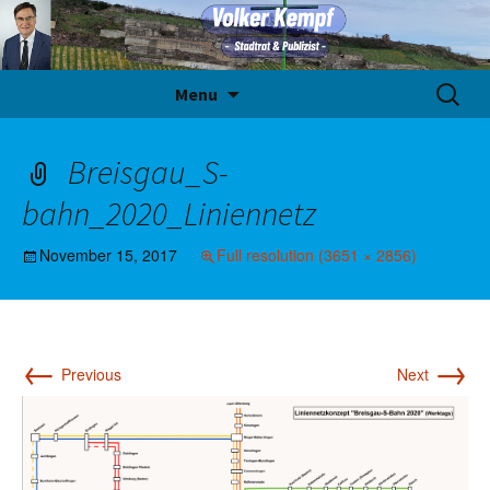
Skip
Suche
Menu
to
nach:
content
Breisgau_S-
bahn_2020_Liniennetz
November 15, 2017
Full resolution (3651 × 2856)
←
→
Previous
Next