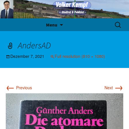
Skip
Suche
Menu
to
nach:
content
AndersAD
Dezember 7, 2021
Full resolution (810 × 1080)
←
→
Previous
Next