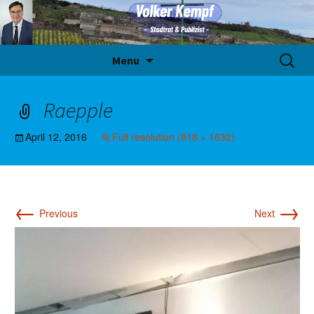
Skip
Suche
Menu
to
nach:
content
Raepple
April 12, 2016
Full resolution (918 × 1632)
←
→
Previous
Next