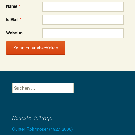
Name
*
E-Mail
*
Website
Suche
nach:
Neueste Beiträge
Günter Rohrmoser (1927-2008)