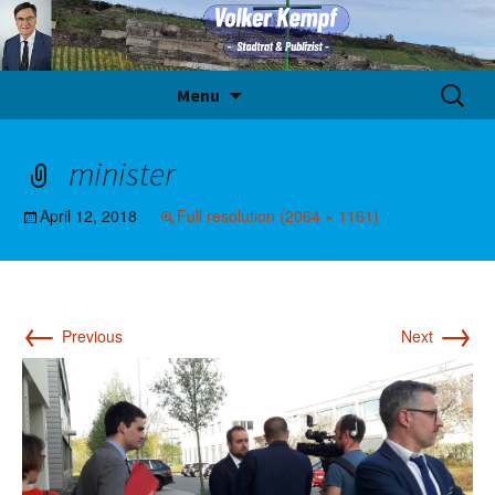
Skip
Suche
Menu
to
nach:
content
minister
April 12, 2018
Full resolution (2064 × 1161)
←
→
Previous
Next