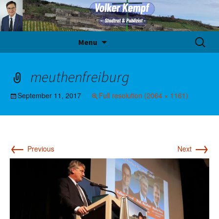
Skip
Suche
Menu
to
nach:
content
meuthenfreiburg
September 11, 2017
Full resolution (2064 × 1161)
←
→
Previous
Next