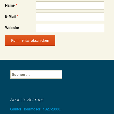
Name
*
E-Mail
*
Website
Suche
nach:
Neueste Beiträge
Günter Rohrmoser (1927-2008)