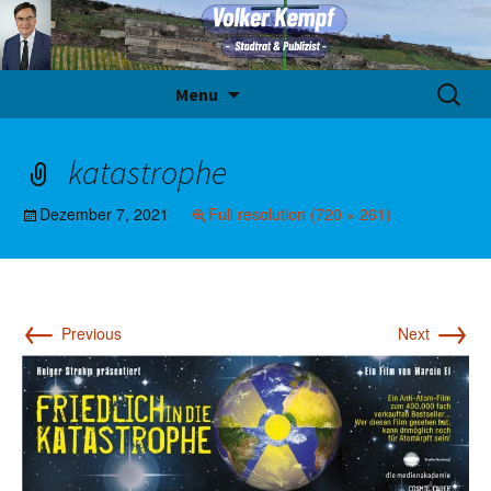
Skip
Suche
Menu
to
nach:
content
katastrophe
Dezember 7, 2021
Full resolution (720 × 261)
←
→
Previous
Next