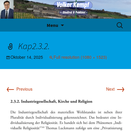
Skip
Suche
Menu
to
nach:
content
Kap2.3.2.
Oktober 14, 2025
Full resolution (1080 × 1523)
←
→
Previous
Next