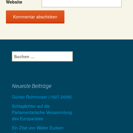
Website
Suche
nach:
Neueste Beiträge
Günter Rohrmoser (1927-2008)
Schlaglichter auf die
Parlamentarische Versammlung
des Europarates
Ein Zitat von Walter Eucken