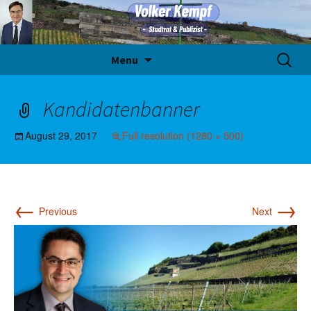
Skip
Suche
Menu
to
nach:
content
Kandidatenbanner
August 29, 2017
Full resolution (1280 × 500)
←
→
Previous
Next