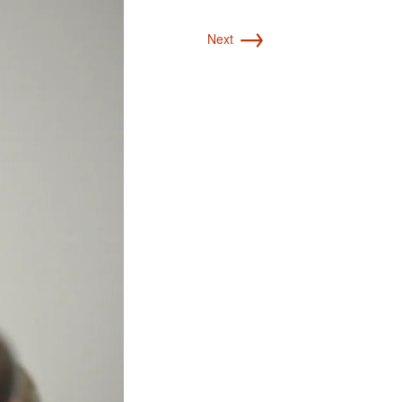
→
Next