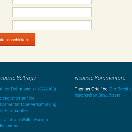
eueste Beiträge
Neueste Kommentare
ünter Rohrmoser (1927-2008)
Thomas Ortolf
bei
Der Brexit i
historischen Bewußtsein
chlaglichter auf die
arlamentarische Versammlung
es Europarates
in Zitat von Walter Eucken
llem voran