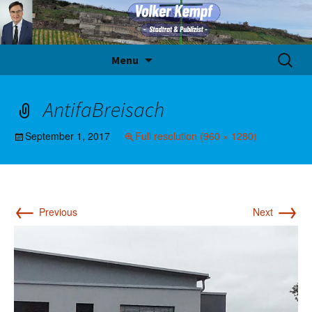
Skip
Suche
Menu
to
nach:
content
AntifaBreisach
September 1, 2017
Full resolution (960 × 1280)
←
→
Previous
Next