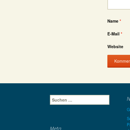
Name
*
E-Mail
*
Website
Suche
N
nach:
G
S
P
Meta