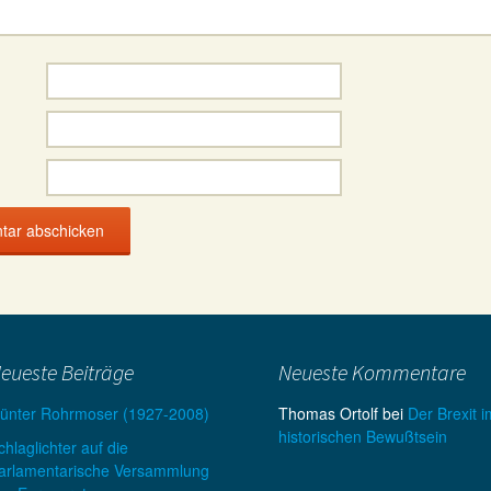
eueste Beiträge
Neueste Kommentare
ünter Rohrmoser (1927-2008)
Thomas Ortolf
bei
Der Brexit i
historischen Bewußtsein
chlaglichter auf die
arlamentarische Versammlung